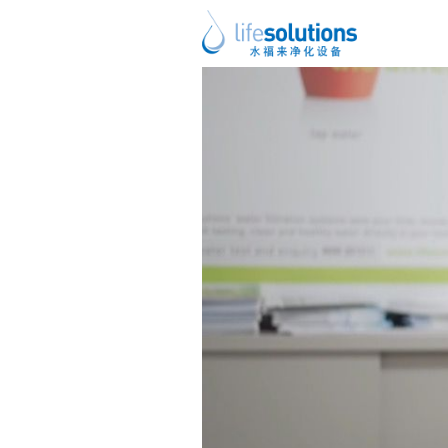
视
频
播
放
器