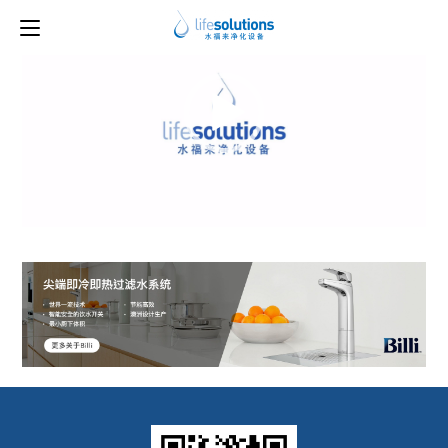
CNY Dinner ENG_1
视
频
播
放
器