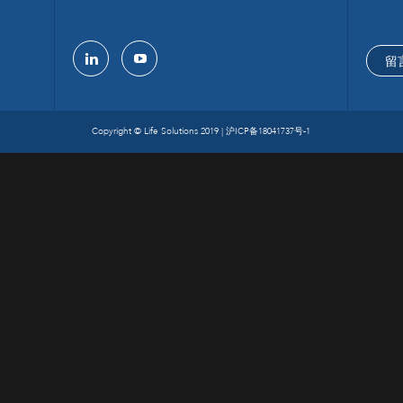
留
linkedin
youtube
Copyright © Life Solutions 2019 |
沪ICP备18041737号-1