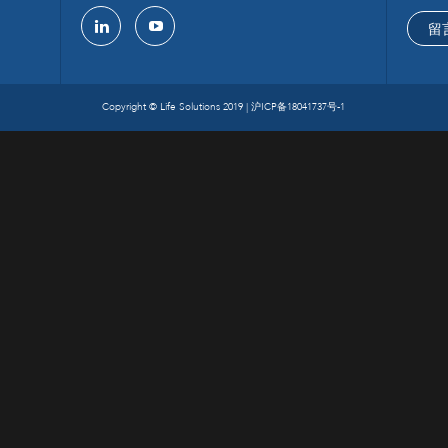
留
linkedin
youtube
Copyright © Life Solutions 2019 |
沪ICP备18041737号-1