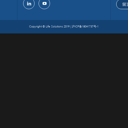
留
linkedin
youtube
Copyright © Life Solutions 2019 |
沪ICP备18041737号-1