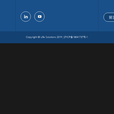
留
linkedin
youtube
Copyright © Life Solutions 2019 |
沪ICP备18041737号-1