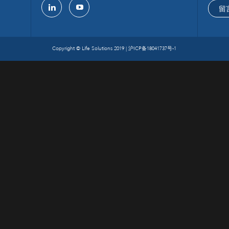
留
linkedin
youtube
Copyright © Life Solutions 2019 |
沪ICP备18041737号-1