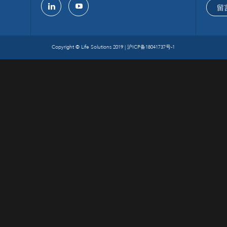
留
linkedin
youtube
Copyright © Life Solutions 2019 |
沪ICP备18041737号-1