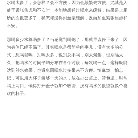
水喝太多了，会怎样？会不方便，因为会频繁去方便。尤其是人
处于紧张焦虑和不安时，本能地想通过喝水来缓解，结果是上厕
所的次数变多了，状态却没得到丝毫缓解，反而加重紧张焦虑和
不安。
那喝多少水算喝多了？当感觉到喝饱了，那就早该停下来了，因
为身体已经不渴了。其实喝水是很简单的事儿，没有太多的公
式，想喝就喝，别喝太多，也别总不喝，别太聚集，也别隔太
久。把喝水的时间平均分布在各个时段，每次喝一点，这样既能
达到补水效果，也避免因喝水过多带来不方便。怕麻烦、怕忘
记，可以用大杯子装够一天的水，放在办公桌上、背包里，时常
喝上两口。懒得打开盖子就加个吸管、没有喝水的欲望就换个喜
欢的杯子。