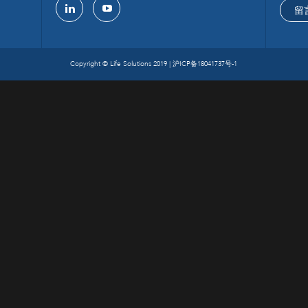
留
linkedin
youtube
Copyright © Life Solutions 2019 |
沪ICP备18041737号-1