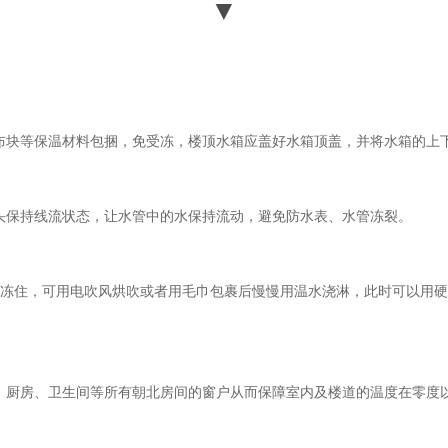
▼
布块等保温材料包捆，免受冻，楼顶水箱应盖好水箱顶盖，并将水箱的上
头保持线流状态，让水管中的水保持流动，避免防水表、水管冻裂。
果被冻住，可用电吹风烘吹或者用毛巾包裹后慢慢用温水浇淋，此时可以用
、厨房、卫生间等所有朝北房间的窗户从而保障室内及楼道的温度在零度