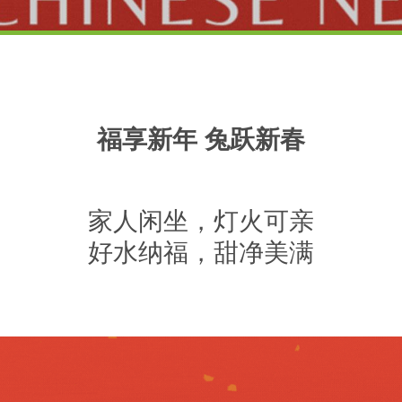
福享新年 兔跃新春
家人闲坐，灯火可亲
好水纳福，甜净美满