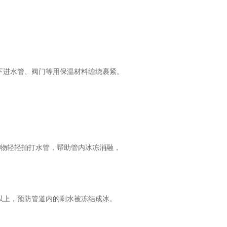
下进水管、阀门等用保温材料缠绕裹紧。
硬物轻轻拍打水管，帮助管内冰冻消融，
以上，预防管道内的剩水被冻结成冰。