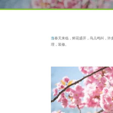
当
春天来临，鲜花盛开，鸟儿鸣叫，许
理，装修。