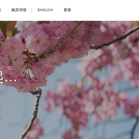
题
购买详情
ENGLISH
香港
起…