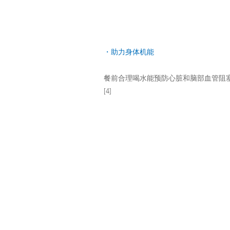
・助力身体机能
餐前合理喝水能预防心脏和脑部血管阻
[4]