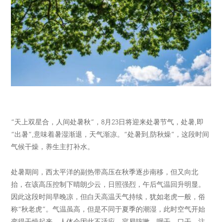
“天上双星合，人间处暑秋”，8月23日将迎来处暑节气，处暑,即
“出暑”,意味着暑湿渐退，天气渐凉。“处暑到,防秋燥”，这段时间
气候干燥，养生主打补水。
处暑期间，西太平洋的副热带高压在秋季逐步南移，但又向北
抬，在该高压控制下晴朗少云，日照强烈，午后气温回升明显。
因此这段时间早晚凉，但白天高温天气持续，犹如老虎一般，俗
称“秋老虎”。气温虽高，但是不同于夏季的潮湿，此时空气开始
变得干燥起来，人体会因此不适应，容易咳嗽、咽干、口干，注