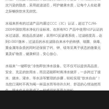
次污染的隐患，采用超滤滤芯，呵护健康水质，让每个人在处暑
之际畅快饮水无担忧。
水福来所有的过滤产品均通过CCC（3C）认证，超过了CJ94-
2005中国饮用水净化行业标准。在所有RO 产品中使用NSF认证的
水过滤器。精选品质滤材，采用RO反渗透系统，过滤精度高，达
到0.0001微米，过滤后的水在滤除自来水中的铁锈、细菌、病毒、
重金属等杂质的同时还保留了钙、钾、镁等呈离子状态的微量元
素及矿物质，健康鲜活，安心放心。
水福来“一键即饮”冷热即饮净水设备。它不仅可以提供高品质、
安全、充足的饮用水，而且还能即时将净水烧开，一步跨过了接
水、烧水、灌水、等水凉等繁琐的步骤，轻松实现“饮水自由”！
当您口渴时不再为喝一杯温水而等待许久时、舒适的心情油然而
生，喝水也从此变成了一种难得的享受与放松。