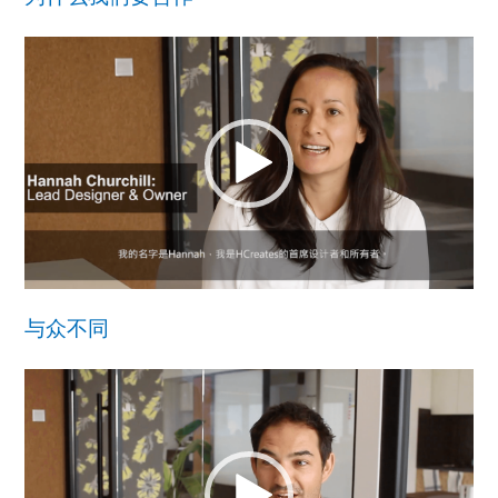
视
频
播
放
器
与众不同
视
频
播
放
器