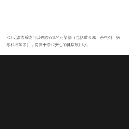
RO反渗透系统可以去除99%的污染物（包括重金属、杀虫剂、病
毒和细菌等），提供干净和安心的健康饮用水。
03
即冷即热